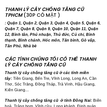
THANH LÝ CÂY CHỐNG TĂNG CŨ
TPHCM
(30P CÓ MẶT )
: Quận 1, Quận 2, Quận 3, Quận 4, Quận 5, Quận 6,
Quận 7, Quận 8, Quận 9, Quận 10, Quận 11, Quận
12, Bình tân, Phú nhuận, Thủ đức, Củ chi, Bình
thạnh, Bình chánh, Hóc môn, Tân bình, Gò vấp,
Tân Phú, Nhà bè
CÁC TỈNH CHÚNG TỐI CÓ THỂ THANH
LÝ CÂY CHỐNG TĂNG CŨ
Thanh lý cây chống tăng cũ ở các tỉnh miền
tây:
Tiền Giang, Bến Tre, Vĩnh Long, Long An, Cần
Thơ, Sóc Trăng, Đồng Tháp, Trà Vinh, Hậu Giang,
Kiên Giang…
Thanh lý
cây chống tăng cũ
ở tỉnh Đồng Nai:
Biên
hoà, Trảng bom, Vĩnh cửu, Long khánh, Định quán,