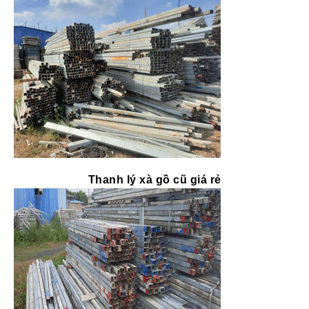
Thanh lý xà gồ cũ giá rẻ