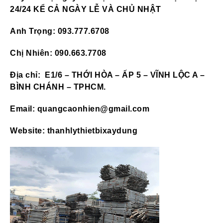
24/24 KỂ CẢ NGÀY LỄ VÀ CHỦ NHẬT
Anh Trọng: 093.777.6708
Chị Nhiên: 090.663.7708
Địa chỉ: E1/6 – THỚI HÒA – ẤP 5 – VĨNH LỘC A –
BÌNH CHÁNH – TPHCM.
Email: quangcaonhien@gmail.com
Website: thanhlythietbixaydung