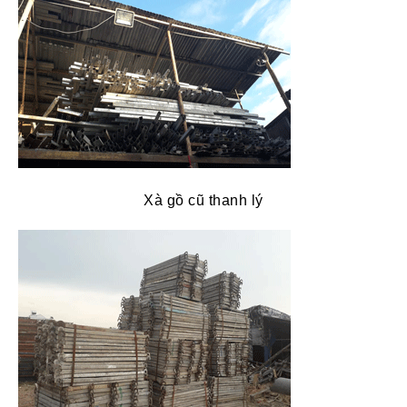
Xà gồ cũ thanh lý