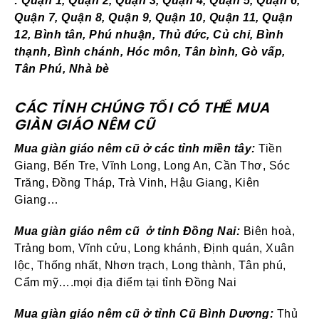
: Quận 1, Quận 2, Quận 3, Quận 4, Quận 5, Quận 6,
Quận 7, Quận 8, Quận 9, Quận 10, Quận 11, Quận
12, Bình tân, Phú nhuận, Thủ đức, Củ chi, Bình
thạnh, Bình chánh, Hóc môn, Tân bình, Gò vấp,
Tân Phú, Nhà bè
CÁC TỈNH CHÚNG TỐI CÓ THỂ
MUA
GIÀN GIÁO NÊM
CŨ
Mua giàn giáo nêm cũ ở các tỉnh miền tây:
Tiền
Giang, Bến Tre, Vĩnh Long, Long An, Cần Thơ, Sóc
Trăng, Đồng Tháp, Trà Vinh, Hậu Giang, Kiên
Giang…
Mua giàn giáo nêm
cũ
ở tỉnh Đồng Nai:
Biên hoà,
Trảng bom, Vĩnh cửu, Long khánh, Định quán, Xuân
lộc, Thống nhất, Nhơn trạch, Long thành, Tân phú,
Cẩm mỹ….mọi địa điểm tại tỉnh Đồng Nai
Mua giàn giáo nêm cũ
ở tỉnh Cũ Bình Dương:
Thủ